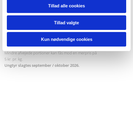
Tillad alle cookies
Okse Galloway
Tillad valgte
Halve / kvarte (skal forudbestilles)
Pris pr. kg. kr. 90,-
Kun nødvendige cookies
Finparteret og klar til fryseren.
Sælges som min. kvarte á 55 til 100 kg.
Mindre afvejede portioner kan fås mod en merpris på
5 kr. pr. kg.
Ungtyr slagtes september / oktober 2026.