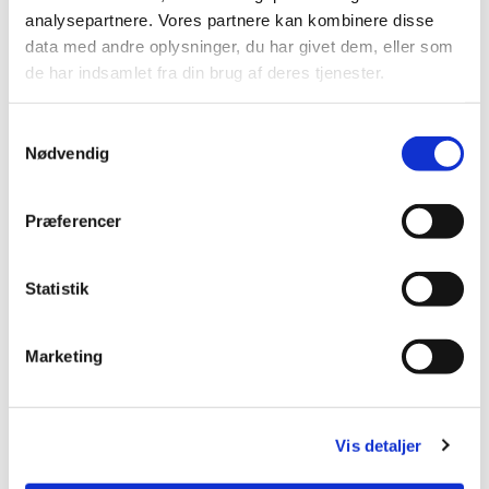
analysepartnere. Vores partnere kan kombinere disse
data med andre oplysninger, du har givet dem, eller som
de har indsamlet fra din brug af deres tjenester.
Besked
Samtykkevalg
Nødvendig
Jeg accepterer betingelserne *
Præferencer
Statistik
Parteringskalkun
Marketing
Uåbnet vægt pr. kg. kr. 70,-
Plukket vægt 12 til 25 kg.
Plukket - ikke taget ud.
2026: Klar til slagt fra oktober.
Vis detaljer
Ovnklare, frosne kalkuner haves og skal ses under gårdbutik.